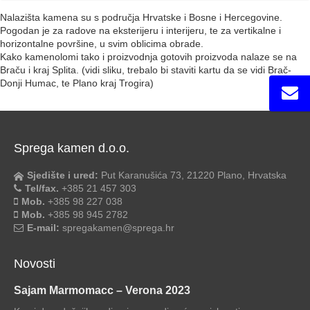
Nalazišta kamena su s područja Hrvatske i Bosne i Hercegovine.
Pogodan je za radove na eksterijeru i interijeru, te za vertikalne i
horizontalne površine, u svim oblicima obrade.
Kako kamenolomi tako i proizvodnja gotovih proizvoda nalaze se na
Braču i kraj Splita. (vidi sliku, trebalo bi staviti kartu da se vidi Brač-
Donji Humac, te Plano kraj Trogira)
Sprega kamen d.o.o.
Sjedište i ured:
Put Karanušića 73, 21220 Plano, Hrvatska
Tel/fax.
+385 21 457 303
Mob.
+385 98 227 038
Mob.
+385 98 945 2782
E-mail:
spregakamen@sprega.hr
Novosti
Sajam Marmomacc – Verona 2023