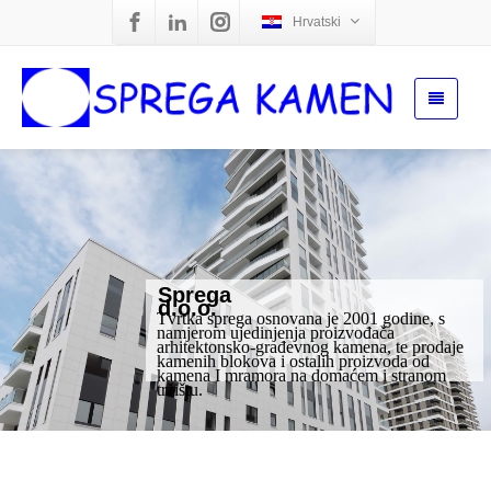
Hrvatski
Sprega
d.o.o.
Tvrtka sprega osnovana je 2001 godine, s
namjerom ujedinjenja proizvođača
arhitektonsko-građevnog kamena, te prodaje
kamenih blokova i ostalih proizvoda od
kamena I mramora na domaćem i stranom
tržištu.