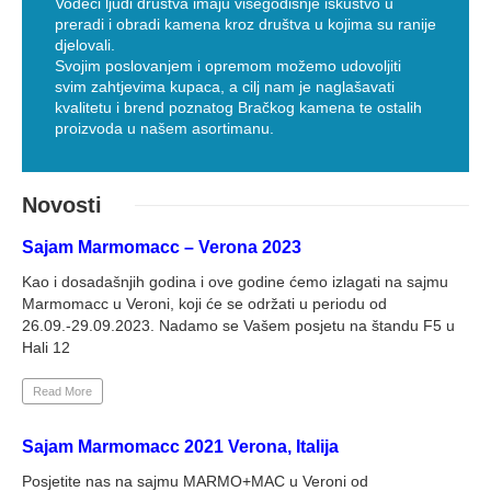
Vodeći ljudi društva imaju višegodišnje iskustvo u
preradi i obradi kamena kroz društva u kojima su ranije
djelovali.
Svojim poslovanjem i opremom možemo udovoljiti
svim zahtjevima kupaca, a cilj nam je naglašavati
kvalitetu i brend poznatog Bračkog kamena te ostalih
proizvoda u našem asortimanu.
Novosti
Sajam Marmomacc – Verona 2023
Kao i dosadašnjih godina i ove godine ćemo izlagati na sajmu
Marmomacc u Veroni, koji će se održati u periodu od
26.09.-29.09.2023. Nadamo se Vašem posjetu na štandu F5 u
Hali 12
Read More
Sajam Marmomacc 2021 Verona, Italija
Posjetite nas na sajmu MARMO+MAC u Veroni od